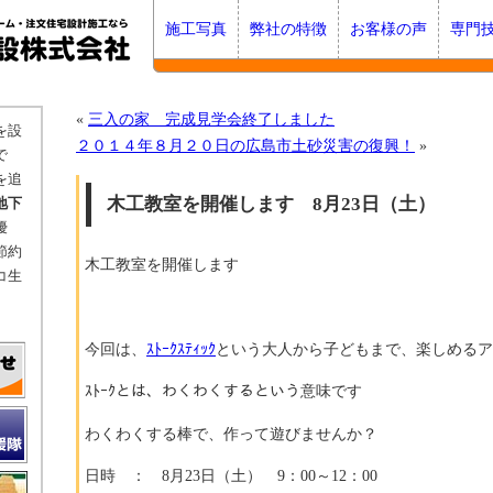
施工写真
弊社の特徴
お客様の声
専門
«
三入の家 完成見学会終了しました
を設
２０１４年８月２０日の広島市土砂災害の復興！
»
で
を追
木工教室を開催します 8月23日（土）
地下
優
節約
木工教室を開催します
コ生
今回は、
ｽﾄｰｸｽﾃｨｯｸ
という大人から子どもまで、楽しめるア
ｽﾄｰｸとは、わくわくするという意味です
わくわくする棒で、作って遊びませんか？
日時 ： 8月23日（土） 9：00～12：00