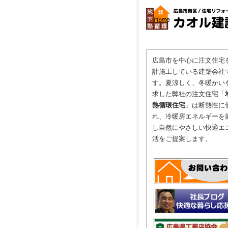
広島市を中心に注文住宅
計施工している建築会社
す。夏涼しく、冬暖かい
求した弊社の注文住宅「
熱循環住宅
」は断熱性に
れ、冷暖房エネルギーを
し自然にやさしい快適エ
活をご提案します。