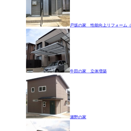
戸坂の家 性能向上リフォーム
牛田の家 立体増築
瀬野の家