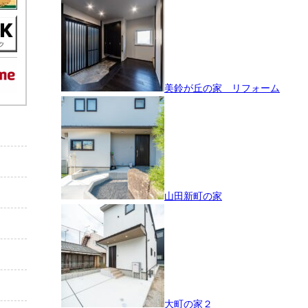
美鈴が丘の家 リフォーム
山田新町の家
大町の家２