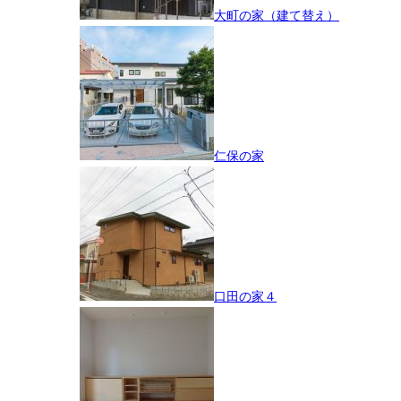
大町の家（建て替え）
仁保の家
口田の家４