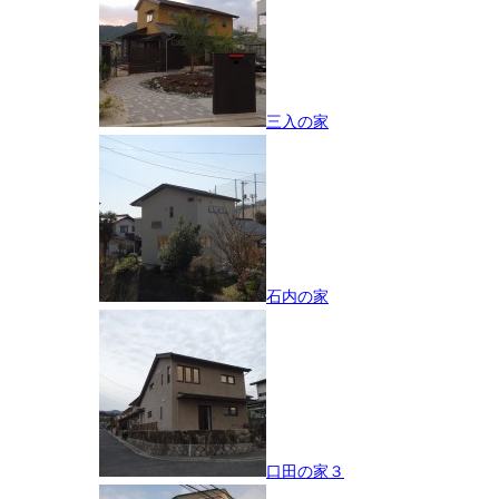
三入の家
石内の家
口田の家３