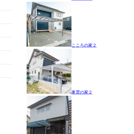
こころの家２
東雲の家２