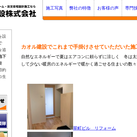
施工写真
弊社の特徴
お客様の声
専門
を設
で
カオル建設でこれまで手掛けさせていただいた施
を追
地下
自然なエネルギーで夏はエアコンに頼らずに涼しく 冬は太
優
して少ない暖房のエネルギーで暖かく過ごせる住まいの数々
節約
コ生
翠町ビル リフォーム