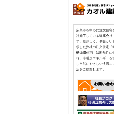
広島市を中心に注文住宅
計施工している建築会社
す。夏涼しく、冬暖かい
求した弊社の注文住宅「
熱循環住宅
」は断熱性に
れ、冷暖房エネルギーを
し自然にやさしい快適エ
活をご提案します。