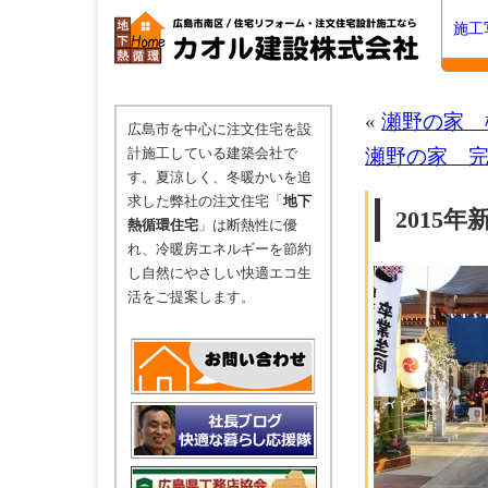
施工
«
瀬野の家 
広島市を中心に注文住宅を設
計施工している建築会社で
瀬野の家 
す。夏涼しく、冬暖かいを追
求した弊社の注文住宅「
地下
2015
熱循環住宅
」は断熱性に優
れ、冷暖房エネルギーを節約
し自然にやさしい快適エコ生
活をご提案します。