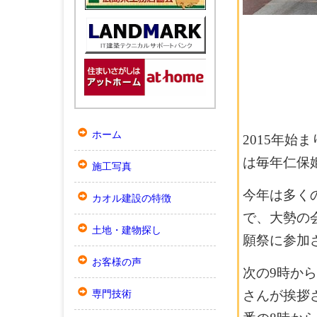
ホーム
2015年始
は毎年仁保
施工写真
今年は多く
カオル建設の特徴
で、大勢の
土地・建物探し
願祭に参加
お客様の声
次の9時か
専門技術
さんが挨拶