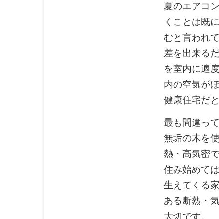
夏のエアコ
くことは既
むと言われ
差を出来る
を室内に適
内の空気が
健康住宅だ
最も間違っ
無垢の木を
熱・高気密
住み始めて
生えてくる
ある断熱・
大切です。