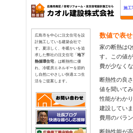
施工
数値で表せ
広島市を中心に注文住宅を設
計施工している建築会社で
家の断熱はQ
す。夏涼しく、冬暖かいを追
求した弊社の注文住宅「
地下
す。この値
熱循環住宅
」は断熱性に優
費が少なく
れ、冷暖房エネルギーを節約
し自然にやさしい快適エコ生
断熱性の良さ
活をご提案します。
値を聞いて
性能がわかり
建設してい
費用のバラ
断熱性能が