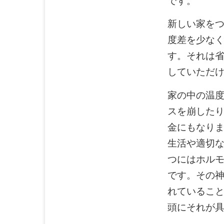
です。
新しい家を
度差を少な
す。それは
していただ
家の中の温
スを崩した
金にもなり
生活や適切
つにはホル
です。その
れているこ
頭にそれが