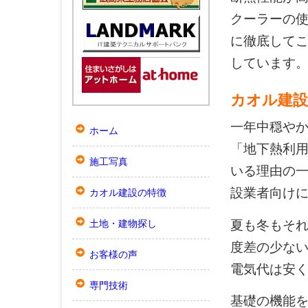
クーラーの
に徹底してこ
しています
カオル建設
一年中穏や
ホーム
「地下熱利
施工写真
いる理由の
設業者向け
カオル建設の特徴
夏も冬もそれ
土地・建物探し
度差の少な
お客様の声
電気代は安
専門技術
基礎の機能