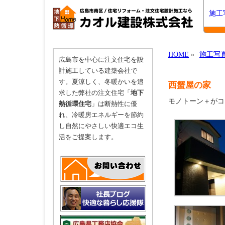
施工
HOME
»
施工写
広島市を中心に注文住宅を設
計施工している建築会社で
す。夏涼しく、冬暖かいを追
西蟹屋の家
求した弊社の注文住宅「
地下
モノトーン＋がコ
熱循環住宅
」は断熱性に優
れ、冷暖房エネルギーを節約
し自然にやさしい快適エコ生
活をご提案します。