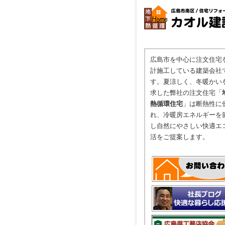
広島市を中心に注文住宅
計施工している建築会社
す。夏涼しく、冬暖かい
求した弊社の注文住宅「
熱循環住宅
」は断熱性に
れ、冷暖房エネルギーを
し自然にやさしい快適エ
活をご提案します。