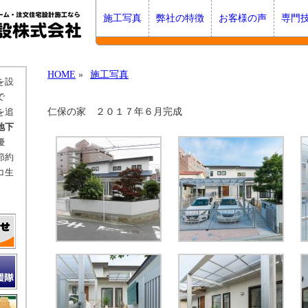
施工写真
弊社の特徴
お客様の声
専門
HOME
»
施工写真
を設
で
仁保の家 ２０１７年６月完成
を追
地下
優
節約
コ生