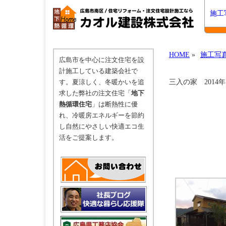
施工
HOME
»
施工写
広島市を中心に注文住宅を設
計施工している建築会社で
三入の家 2014
す。夏涼しく、冬暖かいを追
求した弊社の注文住宅「
地下
熱循環住宅
」は断熱性に優
れ、冷暖房エネルギーを節約
し自然にやさしい快適エコ生
活をご提案します。