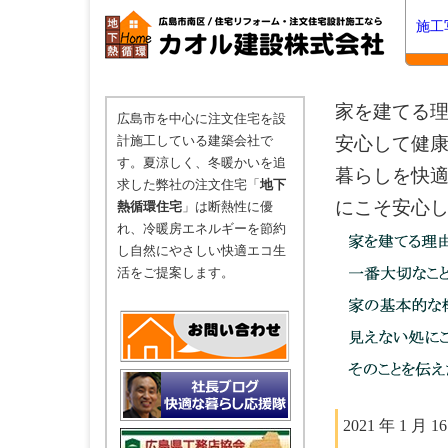
施工
家を建てる理
広島市を中心に注文住宅を設
計施工している建築会社で
安心して健康
す。夏涼しく、冬暖かいを追
暮らしを快適
求した弊社の注文住宅「
地下
にこそ安心し
熱循環住宅
」は断熱性に優
れ、冷暖房エネルギーを節約
し自然にやさしい快適エコ生
活をご提案します。
2021 年 1 月 1